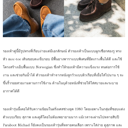
รองเท้าคู่นี้มีรูปทรงที่เรียบง่ายแต่มีเอกลักษณ์ ตัวรองเท้าเป็นแบบผูกเชือกสองรู ทรง
หัว moc-toe เดินขอบตะเข็บรอบ มีพื้นยางพาราแบบพิเศษที่ยึดเกาะพื้นได้ดี และใช้
โครงสร้างเย็บพื้นแบบ Norwegian ซึ่งทำให้รองเท้ามีความแข็งแรง ทนต่อการใช้
งาน และช่วยกันน้ำได้ ตัวรองเท้าทำจากหนังลูกวัวแบบผิวเรียบที่เมื่อใส่ไปนาน ๆ จะ
ขึ้นริ้วรอยสวยงามตามการใช้งาน ด้านในบุด้วยหนังที่ช่วยให้ใส่สบายและระบาย
อากาศได้ดี
รองเท้ารุ่นนี้เคยได้รับความนิยมในฝรั่งเศสช่วงยุค 1980 โดยเฉพาะในกลุ่มที่ชอบแต่ง
ตัวแบบเรียบ สุภาพ และดูดีโดยไม่ต้องพยายามมาก แม้เวลาจะผ่านไปหลายสิบปี
Paraboot Michael ก็ยังคงเป็นรองเท้ารุ่นที่หลายคนเลือก เพราะใส่ง่าย ดูสุภาพ และ